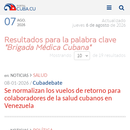


Toggle
Toggle
navigation
naviga
07
AGO.
Actualizado
2026
jueves
6 de agosto
de 2026
Resultados para la palabra clave
"Brigada Médica Cubana"
Mostrando
de 19 resultados
10

SALUD
NOTICIAS
en:
Cubadebate
08-01-2026 /
Se normalizan los vuelos de retorno para
colaboradores de la salud cubanos en
Venezuela