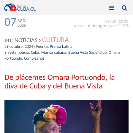


Toggle
Toggle
navigation
naviga
07
AGO.
Actualizado
2026
jueves
6 de agosto
de 2026
CULTURA
en:
NOTICIAS
29 octubre, 2024
/ Fuente:
Prensa Latina
En esta noticia:
Cuba,
Música cubana,
Buena Vista Social Club,
Omara
Portuondo,
Cumpleaños
De plácemes Omara Portuondo, la
diva de Cuba y del Buena Vista