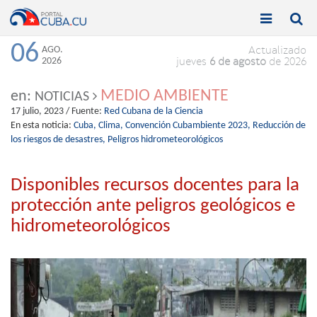


Toggle
Toggle
navigation
naviga
06
AGO.
Actualizado
2026
jueves
6 de agosto
de 2026
MEDIO AMBIENTE
en:
NOTICIAS
17 julio, 2023
/ Fuente:
Red Cubana de la Ciencia
En esta noticia:
Cuba,
Clima,
Convención Cubambiente 2023,
Reducción de
los riesgos de desastres,
Peligros hidrometeorológicos
Disponibles recursos docentes para la
protección ante peligros geológicos e
hidrometeorológicos