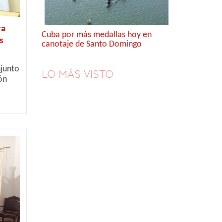
ra
Cuba por más medallas hoy en
s
canotaje de Santo Domingo
njunto
LO MÁS VISTO
ón