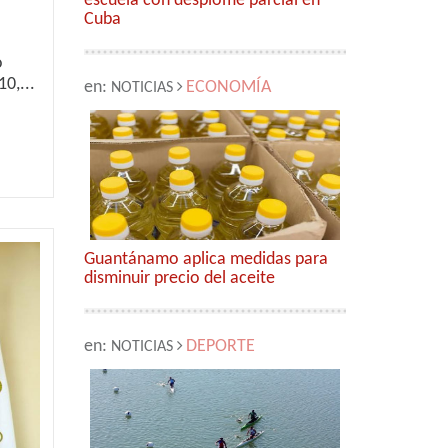
escuela con desplome parcial en
Cuba
o
0,...
en:
ECONOMÍA
NOTICIAS
Guantánamo aplica medidas para
disminuir precio del aceite
en:
DEPORTE
NOTICIAS