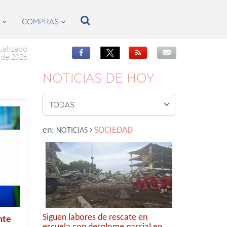

S
COMPRAS


ualizado


de 2026
NOTICIAS DE HOY

TODAS
en:
SOCIEDAD
NOTICIAS
Siguen labores de rescate en
nte