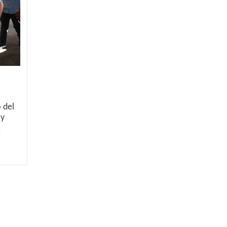
 del
 y
.