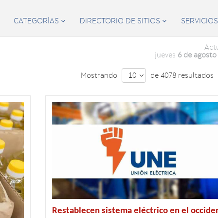
CATEGORÍAS
DIRECTORIO DE SITIOS
SERVICIO


Act
jueves
6 de agosto
Mostrando
de 4078 resultados
10

Restablecen sistema eléctrico en el occide