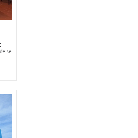
X
de se