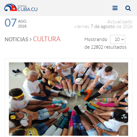


Toggle
Toggle
navigation
naviga
07
AGO.
Actualizado
2026
viernes
7 de agosto
de 2026
CULTURA
NOTICIAS
Mostrando
10

de 12802 resultados