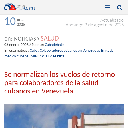


Toggle
Toggle
navigation
naviga
10
AGO.
Actualizado
2026
domingo
9 de agosto
de 2026
SALUD
en:
NOTICIAS
08 enero, 2026
/ Fuente:
Cubadebate
En esta noticia:
Cuba,
Colaboradores cubanos en Venezuela,
Brigada
médica cubana,
MINSAPSalud Pública
Se normalizan los vuelos de retorno
para colaboradores de la salud
cubanos en Venezuela