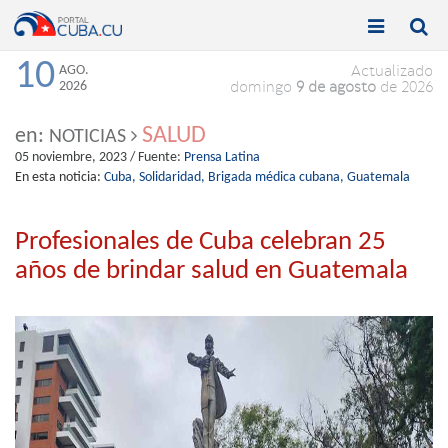


Toggle
Toggle
navigation
naviga
10
AGO.
Actualizado
2026
domingo
9 de agosto
de 2026
SALUD
en:
NOTICIAS
05 noviembre, 2023
/ Fuente:
Prensa Latina
En esta noticia:
Cuba,
Solidaridad,
Brigada médica cubana,
Guatemala
Profesionales de Cuba celebran 25
años de brindar salud en Guatemala