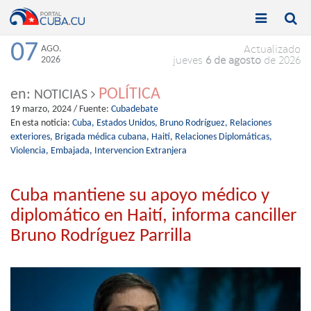


Toggle
Toggle
navigation
naviga
07
AGO.
Actualizado
2026
jueves
6 de agosto
de 2026
POLÍTICA
en:
NOTICIAS
19 marzo, 2024
/ Fuente:
Cubadebate
En esta noticia:
Cuba,
Estados Unidos,
Bruno Rodríguez,
Relaciones
exteriores,
Brigada médica cubana,
Haití,
Relaciones Diplomáticas,
Violencia,
Embajada,
Intervencion Extranjera
Cuba mantiene su apoyo médico y
diplomático en Haití, informa canciller
Bruno Rodríguez Parrilla