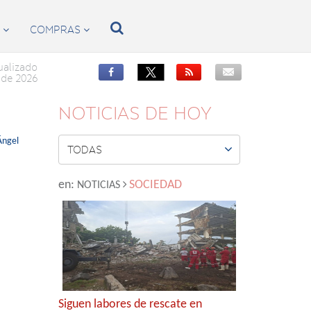

S
COMPRAS


ualizado


de 2026
NOTICIAS DE HOY
Ángel

TODAS
en:
SOCIEDAD
NOTICIAS
Siguen labores de rescate en