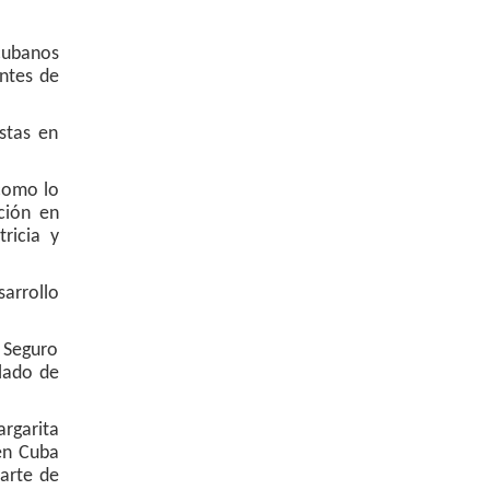
cubanos
ntes de
stas en
 como lo
ción en
ricia y
arrollo
 Seguro
 lado de
rgarita
en Cuba
arte de