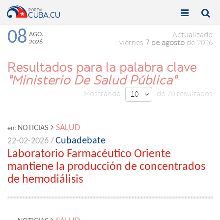


Toggle
Toggle
navigation
naviga
08
AGO.
Actualizado
2026
viernes
7 de agosto
de 2026
Resultados para la palabra clave
"Ministerio De Salud Pública"
Mostrando
de 70 resultados
10

SALUD
NOTICIAS
en:
Cubadebate
22-02-2026 /
Laboratorio Farmacéutico Oriente
mantiene la producción de concentrados
de hemodiálisis