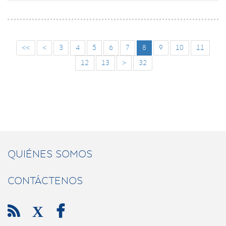
<<
<
3
4
5
6
7
8
9
10
11
12
13
>
32
QUIÉNES SOMOS
CONTÁCTENOS

X
