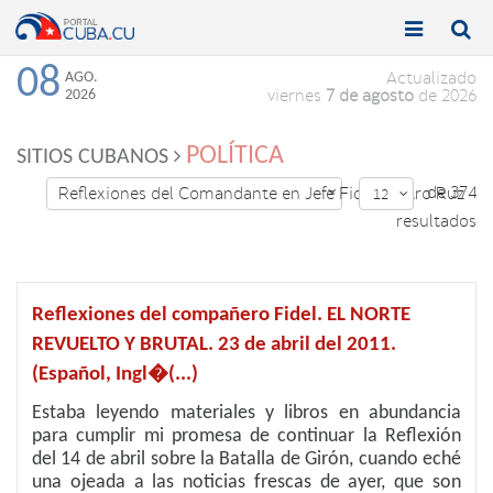


Toggle
Toggle
navigation
naviga
08
AGO.
Actualizado
2026
viernes
7 de agosto
de 2026
POLÍTICA
SITIOS CUBANOS
de 374
Reflexiones del Comandante en Jefe Fidel Castro Ruz

12

resultados
Reflexiones del compañero Fidel. EL NORTE
REVUELTO Y BRUTAL. 23 de abril del 2011.
(Español, Ingl�(...)
Estaba leyendo materiales y libros en abundancia
para cumplir mi promesa de continuar la Reflexión
del 14 de abril sobre la Batalla de Girón, cuando eché
una ojeada a las noticias frescas de ayer, que son