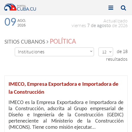


Toggle
Toggle
navigation
naviga
09
AGO.
Actualizado
2026
viernes
7 de agosto
de 2026
POLÍTICA
SITIOS CUBANOS
de 18
Instituciones

12

resultados
IMECO, Empresa Exportadora e Importadora de
la Construcción
IMECO es la Empresa Exportadora e Importadora de
la Construcción, adscrita al Grupo empresarial de
Diseño e Ingeniería de la Construcción (GEDIC)
perteneciente al Ministerio de la Construcción
(MICONS). Tiene como misión ejecutar...