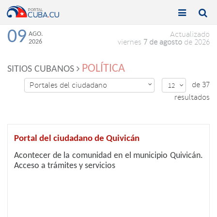


Toggle
Toggle
navigation
naviga
09
AGO.
Actualizado
2026
viernes
7 de agosto
de 2026
POLÍTICA
SITIOS CUBANOS
de 37
Portales del ciudadano

12

resultados
Portal del ciudadano de Quivicán
Acontecer de la comunidad en el municipio Quivicán.
Acceso a trámites y servicios