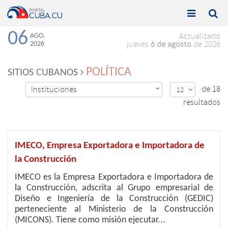


Toggle
Toggle
navigation
naviga
06
AGO.
Actualizado
2026
jueves
6 de agosto
de 2026
POLÍTICA
SITIOS CUBANOS
de 18
Instituciones

12

resultados
IMECO, Empresa Exportadora e Importadora de
la Construcción
IMECO es la Empresa Exportadora e Importadora de
la Construcción, adscrita al Grupo empresarial de
Diseño e Ingeniería de la Construcción (GEDIC)
perteneciente al Ministerio de la Construcción
(MICONS). Tiene como misión ejecutar...