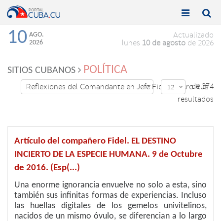


Toggle
Toggle
navigation
naviga
10
AGO.
Actualizado
2026
lunes
10 de agosto
de 2026
POLÍTICA
SITIOS CUBANOS
de 374
Reflexiones del Comandante en Jefe Fidel Castro Ruz

12

resultados
Artículo del compañero Fidel. EL DESTINO
INCIERTO DE LA ESPECIE HUMANA. 9 de Octubre
de 2016. (Esp(...)
Una enorme ignorancia envuelve no solo a esta, sino
también sus infinitas formas de experiencias. Incluso
las huellas digitales de los gemelos univitelinos,
nacidos de un mismo óvulo, se diferencian a lo largo