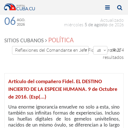


Toggle
Toggle
navigation
naviga
06
AGO.
Actualizado
2026
miércoles
5 de agosto
de 2026
POLÍTICA
SITIOS CUBANOS
de 374
Reflexiones del Comandante en Jefe Fidel Castro Ruz

48

resultados
Artículo del compañero Fidel. EL DESTINO
INCIERTO DE LA ESPECIE HUMANA. 9 de Octubre
de 2016. (Esp(...)
Una enorme ignorancia envuelve no solo a esta, sino
también sus infinitas formas de experiencias. Incluso
las huellas digitales de los gemelos univitelinos,
nacidos de un mismo óvulo, se diferencian a lo largo