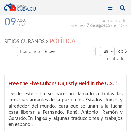


Toggle
Toggle
navigation
naviga
09
AGO.
Actualizado
2026
viernes
7 de agosto
de 2026
POLÍTICA
SITIOS CUBANOS
de 6
Los Cinco Héroes

48

resultados
Free the Five Cubans Unjustly Held in the U.S. !
Desde este sitio se hace un llamado a todas las
personas amantes de la paz en los Estados Unidos y
alrededor del mundo, para que se unan a la lucha
para liberar a Fernando, René, Antonio, Ramón y
Gerardo.En Inglés y algunas traducciones y trabajos
en español.