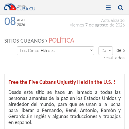


Toggle
Toggle
navigation
naviga
08
AGO.
Actualizado
2026
viernes
7 de agosto
de 2026
POLÍTICA
SITIOS CUBANOS
de 6
Los Cinco Héroes

24

resultados
Free the Five Cubans Unjustly Held in the U.S. !
Desde este sitio se hace un llamado a todas las
personas amantes de la paz en los Estados Unidos y
alrededor del mundo, para que se unan a la lucha
para liberar a Fernando, René, Antonio, Ramón y
Gerardo.En Inglés y algunas traducciones y trabajos
en español.