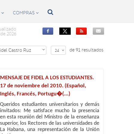

S
COMPRAS


ualizado


de 2026
de 91 resultados
idel Castro Ruz

24

MENSAJE DE FIDEL A LOS ESTUDIANTES.
17 de noviembre del 2010. (Español,
Inglés, Francés, Portugu�(...)
Queridos estudiantes universitarios y demás
invitados: Me satisface mucho la presencia
en esta reunión del Ministro de la enseñanza
superior, los Rectores de las universidades de
La Habana, una representación de la Unión