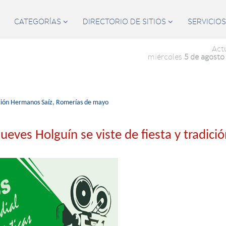
CATEGORÍAS
DIRECTORIO DE SITIOS
SERVICIO


Act
miércoles
5 de agosto
ción Hermanos Saíz,
Romerías de mayo
eves Holguín se viste de fiesta y tradici