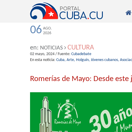

06
AGO.
2026
CULTURA
en:
NOTICIAS
02 mayo, 2024
/ Fuente:
Cubadebate
En esta noticia:
Cuba,
Arte,
Holguín,
Jóvenes cubanos,
Asocia
Romerías de Mayo: Desde este ju