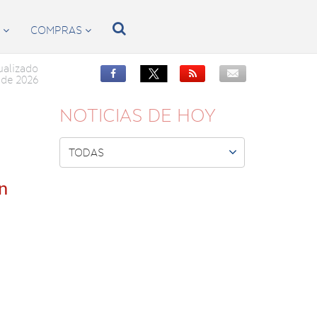

S
COMPRAS


ualizado


de 2026
NOTICIAS DE HOY

TODAS
ón