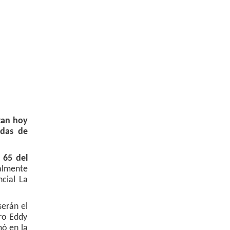
zan hoy
adas de
 65 del
almente
ncial La
serán el
tro Eddy
mó en la