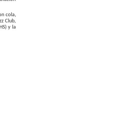
on cola,
zz Club,
HS) y la