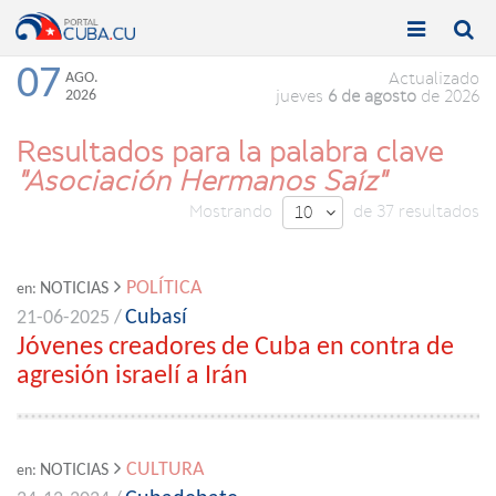


Toggle
Toggle
navigation
naviga
07
AGO.
Actualizado
2026
jueves
6 de agosto
de 2026
Resultados para la palabra clave
"Asociación Hermanos Saíz"
Mostrando
de 37 resultados
10

POLÍTICA
NOTICIAS
en:
Cubasí
21-06-2025 /
Jóvenes creadores de Cuba en contra de
agresión israelí a Irán
CULTURA
NOTICIAS
en: