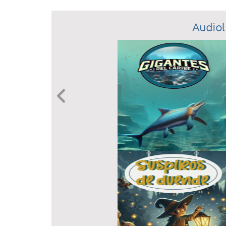
Audiol
Previous
