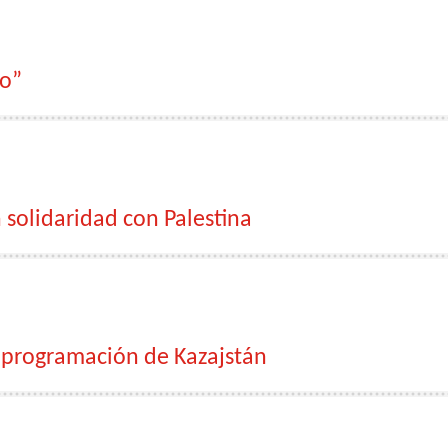
co”
solidaridad con Palestina
 programación de Kazajstán