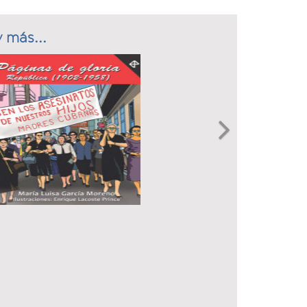
 más...
Next
