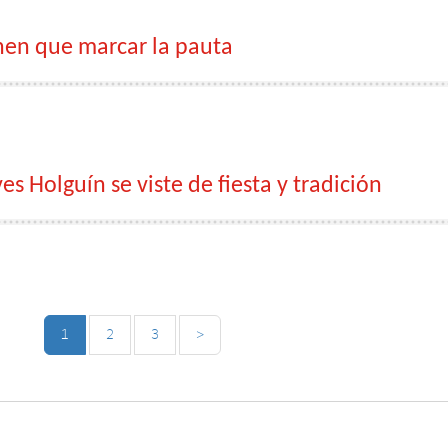
nen que marcar la pauta
 Holguín se viste de fiesta y tradición
1
2
3
>