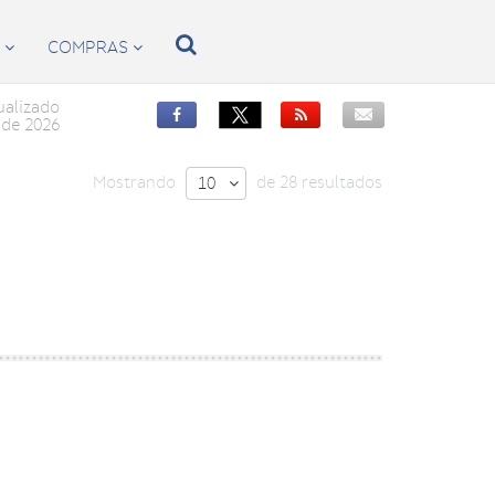

S
COMPRAS


ualizado


de 2026
Mostrando
de 28 resultados
10
