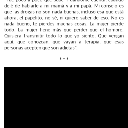
“Fue poco a poco que pude ir dándome cuenta, cuando
dejé de hablarle a mi mamá y a mi papá. Mi consejo es
que las drogas no son nada buenas, incluso esa que está
ahora, el papelito, no sé, ni quiero saber de eso. No es
nada bueno, te pierdes muchas cosas. La mujer pierde
todo. La mujer tiene más que perder que el hombre.
Quisiera transmitir todo lo que yo siento. Que vengan
aquí, que conozcan, que vayan a terapia, que esas
personas acepten que son adictas”.
***