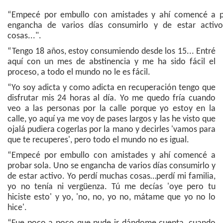
“Empecé por embullo con amistades y ahí comencé a p
engancha de varios días consumirlo y de estar activ
cosas...".
“Tengo 18 años, estoy consumiendo desde los 15... Entré
aquí con un mes de abstinencia y me ha sido fácil el
proceso, a todo el mundo no le es fácil.
“Yo soy adicta y como adicta en recuperación tengo que
disfrutar mis 24 horas al día. Yo me quedo fría cuando
veo a las personas por la calle porque yo estoy en la
calle, yo aquí ya me voy de pases largos y las he visto que
ojalá pudiera cogerlas por la mano y decirles 'vamos para
que te recuperes', pero todo el mundo no es igual.
“Empecé por embullo con amistades y ahí comencé a
probar sola. Uno se engancha de varios días consumirlo y
de estar activo. Yo perdí muchas cosas…perdí mi familia,
yo no tenía ni vergüenza. Tú me decías 'oye pero tu
hiciste esto' y yo, 'no, no, yo no, mátame que yo no lo
hice'.