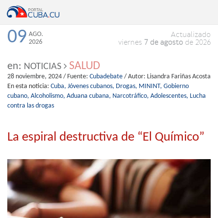
09
AGO.
Actualizado
2026
viernes
7 de agosto
de 2026
SALUD
en:
NOTICIAS
28 noviembre, 2024
/ Fuente:
Cubadebate
/ Autor:
Lisandra Fariñas Acosta
En esta noticia:
Cuba,
Jóvenes cubanos,
Drogas,
MININT,
Gobierno
cubano,
Alcoholismo,
Aduana cubana,
Narcotráfico,
Adolescentes,
Lucha
contra las drogas
La espiral destructiva de “El Químico”