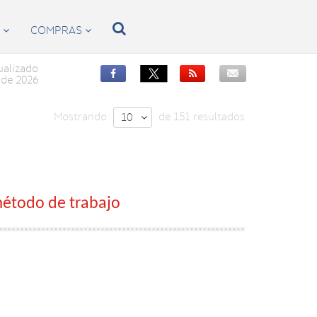

S
COMPRAS


ualizado


de 2026
Mostrando
de 151 resultados
10

método de trabajo