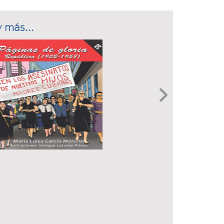
 más...
Next
