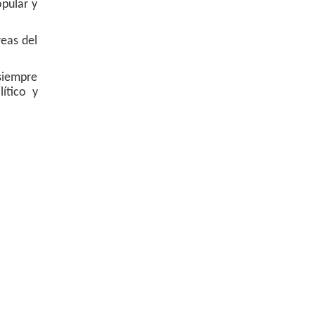
opular y
reas del
 siempre
ítico y