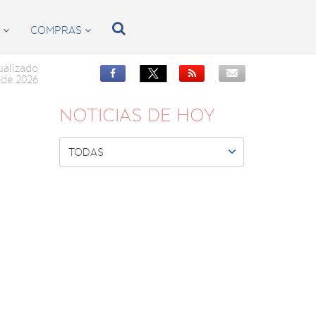

S
COMPRAS


ualizado


de 2026
NOTICIAS DE HOY

TODAS