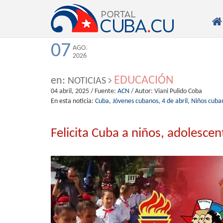

07
AGO.
2026
EDUCACIÓN
en:
NOTICIAS
04 abril, 2025
/ Fuente:
ACN
/ Autor:
Viani Pulido Coba
En esta noticia:
Cuba,
Jóvenes cubanos,
4 de abril,
Niños cuba
Felicita Cuba a niños, adolescen