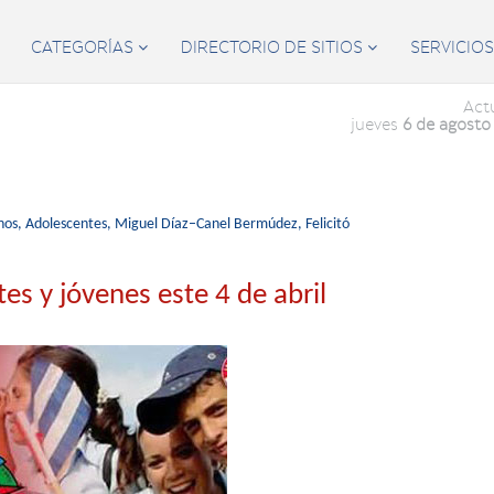
CATEGORÍAS
DIRECTORIO DE SITIOS
SERVICIO


Act
jueves
6 de agosto
nos,
Adolescentes,
Miguel Díaz–Canel Bermúdez,
Felicitó
tes y jóvenes este 4 de abril