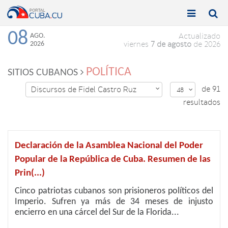


Toggle
Toggle
navigation
naviga
08
AGO.
Actualizado
2026
viernes
7 de agosto
de 2026
POLÍTICA
SITIOS CUBANOS
de 91
Discursos de Fidel Castro Ruz

48

resultados
Declaración de la Asamblea Nacional del Poder
Popular de la República de Cuba. Resumen de las
Prin(...)
Cinco patriotas cubanos son prisioneros políticos del
Imperio. Sufren ya más de 34 meses de injusto
encierro en una cárcel del Sur de la Florida...