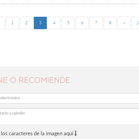
1
2
3
4
5
6
7
8
>
NE O RECOMIENDE

 los caracteres de la imagen aquí