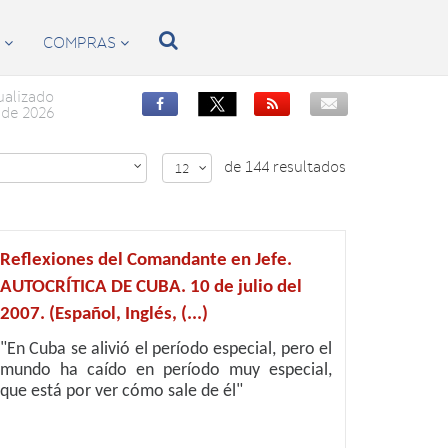

S
COMPRAS


ualizado


de 2026
de 144 resultados

12

Reflexiones del Comandante en Jefe.
AUTOCRÍTICA DE CUBA. 10 de julio del
2007. (Español, Inglés, (...)
"En Cuba se alivió el período especial, pero el
mundo ha caído en período muy especial,
que está por ver cómo sale de él"