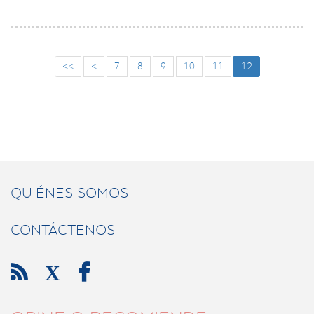
<<
<
7
8
9
10
11
12
QUIÉNES SOMOS
CONTÁCTENOS

X
