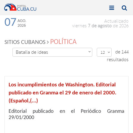


Toggle
Toggle
navigation
naviga
07
AGO.
Actualizado
2026
viernes
7 de agosto
de 2026
POLÍTICA
SITIOS CUBANOS
de 144
Batalla de ideas

12

resultados
Los incumplimientos de Washington. Editorial
publicado en Granma el 29 de enero del 2000.
(Español,(...)
Editorial publicado en el Periódico Granma
29/01/2000