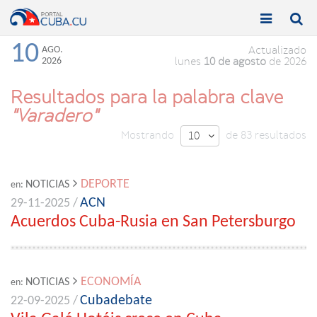


Toggle
Toggle
navigation
naviga
10
AGO.
Actualizado
2026
lunes
10 de agosto
de 2026
Resultados para la palabra clave
"Varadero"
Mostrando
de 83 resultados
10

DEPORTE
NOTICIAS
en:
ACN
29-11-2025 /
Acuerdos Cuba-Rusia en San Petersburgo
ECONOMÍA
NOTICIAS
en:
Cubadebate
22-09-2025 /