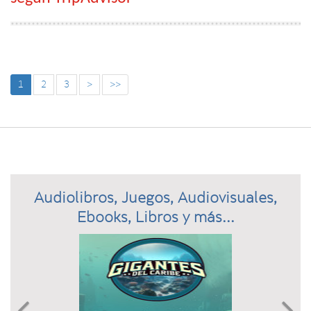
1
2
3
>
>>
Audiolibros, Juegos, Audiovisuales,
Ebooks, Libros y más...
Previous
N

