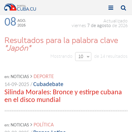


Toggle
Toggle
navigation
naviga
08
AGO.
Actualizado
2026
viernes
7 de agosto
de 2026
Resultados para la palabra clave
"Japón"
Mostrando
de 14 resultados
10

DEPORTE
NOTICIAS
en:
Cubadebate
14-09-2025 /
Silinda Morales: Bronce y estirpe cubana
en el disco mundial
POLÍTICA
NOTICIAS
en: