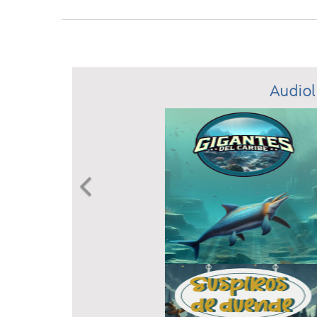
Audiol
Previous
