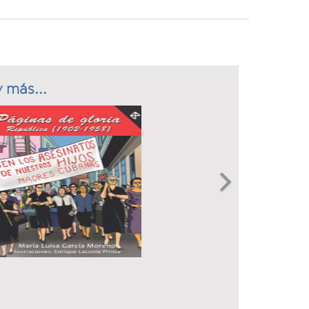
 más...
Next
