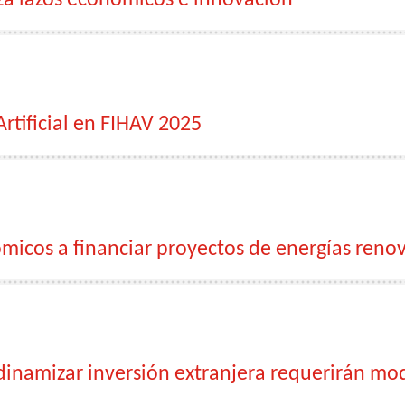
za lazos económicos e innovación
rtificial en FIHAV 2025
micos a financiar proyectos de energías reno
namizar inversión extranjera requerirán modif