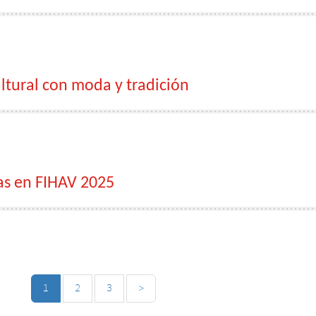
ltural con moda y tradición
as en FIHAV 2025
1
2
3
>