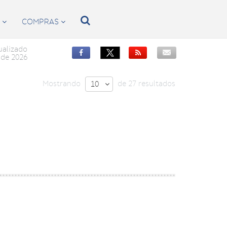

S
COMPRAS


ualizado


de 2026
Mostrando
de 27 resultados
10
