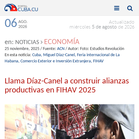


Toggle
Toggle
navigation
naviga
06
AGO.
Actualizado
2026
miércoles
5 de agosto
de 2026
ECONOMÍA
en:
NOTICIAS
25 noviembre, 2025
/ Fuente:
ACN
/ Autor:
Foto: Estudios Revolución
En esta noticia:
Cuba,
Miguel Díaz-Canel,
Feria internacional de La
Habana,
Comercio Exterior e Inversión Extranjera,
FIHAV
Llama Díaz-Canel a construir alianzas
productivas en FIHAV 2025