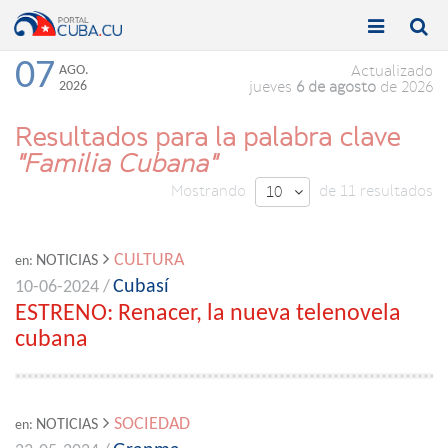


Toggle
Toggle
navigation
naviga
07
AGO.
Actualizado
2026
jueves
6 de agosto
de 2026
Resultados para la palabra clave
"Familia Cubana"
Mostrando
de 11 resultados
10

CULTURA
NOTICIAS
en:
Cubasí
10-06-2024 /
ESTRENO: Renacer, la nueva telenovela
cubana
SOCIEDAD
NOTICIAS
en: