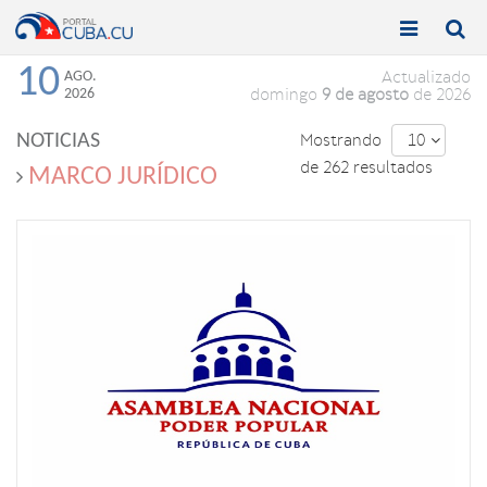


Toggle
Toggle
navigation
naviga
10
AGO.
Actualizado
2026
domingo
9 de agosto
de 2026
NOTICIAS
Mostrando
10

de 262 resultados
MARCO JURÍDICO