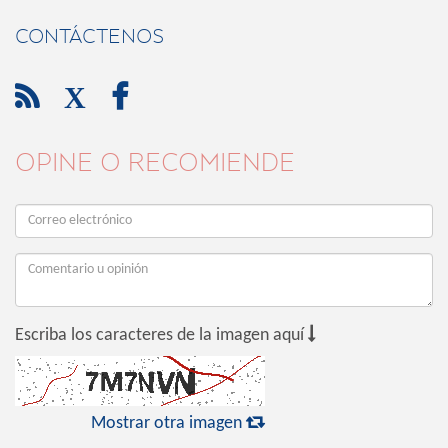
CONTÁCTENOS

X

OPINE O RECOMIENDE

Escriba los caracteres de la imagen aquí

Mostrar otra imagen