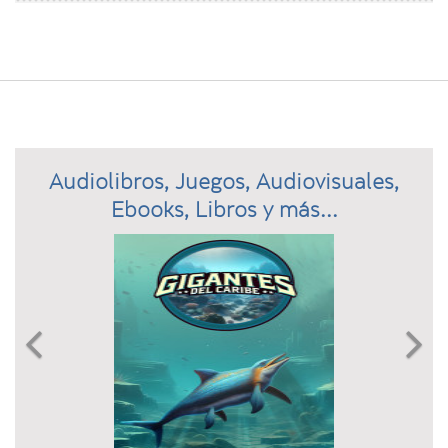
Audiolibros, Juegos, Audiovisuales,
Ebooks, Libros y más...
Previous
N

