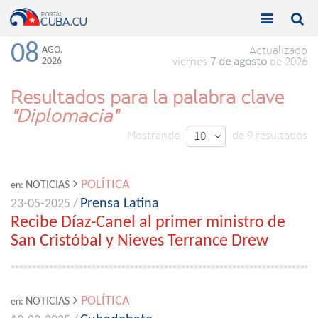


Toggle
Toggle
navigation
naviga
08
AGO.
Actualizado
2026
viernes
7 de agosto
de 2026
Resultados para la palabra clave
"Diplomacia"
Mostrando
de 9 resultados
10

POLÍTICA
NOTICIAS
en:
Prensa Latina
23-05-2025 /
Recibe Díaz-Canel al primer ministro de
San Cristóbal y Nieves Terrance Drew
POLÍTICA
NOTICIAS
en: