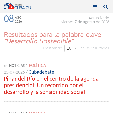


Toggle
Toggle
navigation
naviga
08
AGO.
Actualizado
2026
viernes
7 de agosto
de 2026
Resultados para la palabra clave
"Desarrollo Sostenible"
Mostrando
de 36 resultados
10

POLÍTICA
NOTICIAS
en:
Cubadebate
25-07-2026 /
Pinar del Río en el centro de la agenda
presidencial: Un recorrido por el
desarrollo y la sensibilidad social