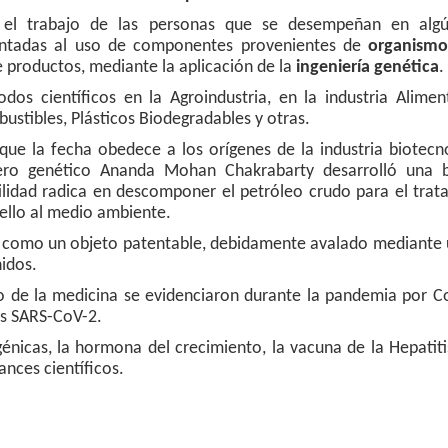
 el trabajo de las personas que se desempeñan en al
ientadas al uso de componentes provenientes de
organismo
e productos, mediante la aplicación de la
ingeniería genética
.
os científicos en la Agroindustria, en la industria Aliment
bustibles, Plásticos Biodegradables y otras.
que la fecha obedece a los orígenes de la industria biotecn
ero genético Ananda Mohan Chakrabarty desarrolló una b
lidad radica en descomponer el petróleo crudo para el trat
ello al medio ambiente.
o como un objeto patentable, debidamente avalado mediante 
idos.
o de la medicina se evidenciaron durante la pandemia por C
us SARS-CoV-2.
génicas, la hormona del crecimiento, la vacuna de la Hepatiti
ances científicos.