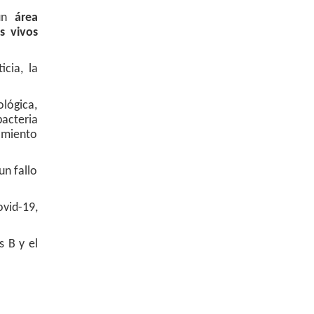
gún
área
s vivos
icia, la
ológica,
acteria
amiento
un fallo
ovid-19,
s B y el