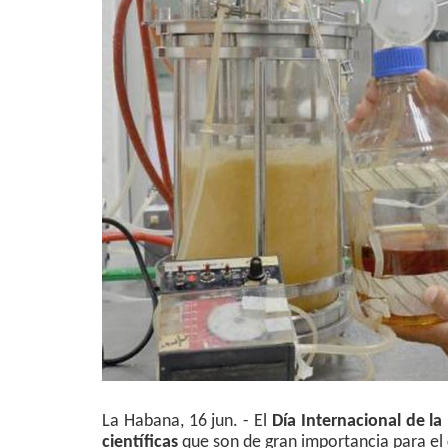
La Habana, 16 jun. - El
Día Internacional de la
científicas
que son de gran importancia para el