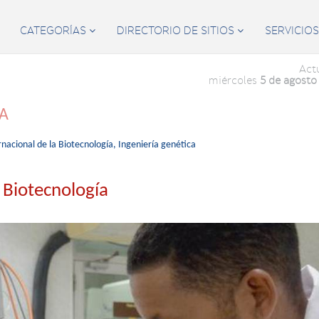
CATEGORÍAS
DIRECTORIO DE SITIOS
SERVICIO


Act
miércoles
5 de agosto
ÍA
rnacional de la Biotecnología,
Ingeniería genética
a Biotecnología