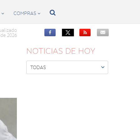

S
COMPRAS


ualizado


de 2026
NOTICIAS DE HOY

TODAS