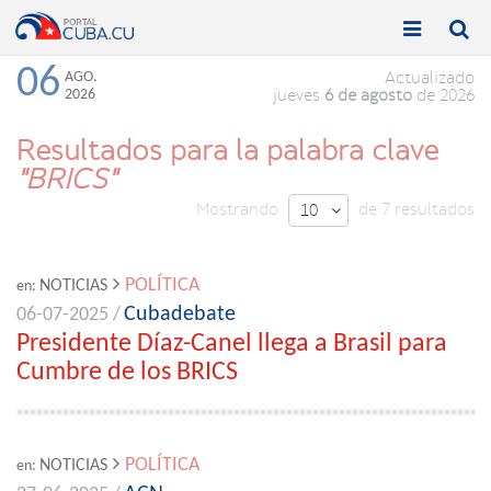


Toggle
Toggle
navigation
naviga
06
AGO.
Actualizado
2026
jueves
6 de agosto
de 2026
Resultados para la palabra clave
"BRICS"
Mostrando
de 7 resultados
10

POLÍTICA
NOTICIAS
en:
Cubadebate
06-07-2025 /
Presidente Díaz-Canel llega a Brasil para
Cumbre de los BRICS
POLÍTICA
NOTICIAS
en: