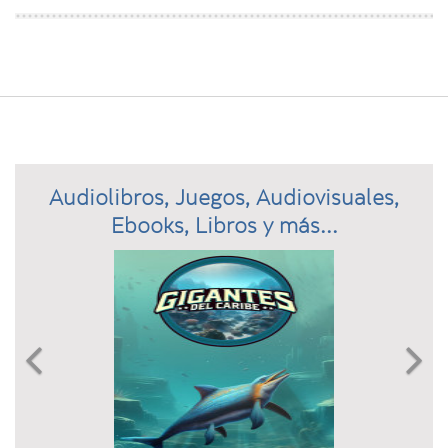
Audiolibros, Juegos, Audiovisuales,
Ebooks, Libros y más...
Previous
N

