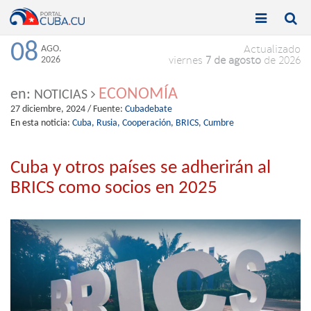


Toggle
Toggle
navigation
naviga
08
AGO.
Actualizado
2026
viernes
7 de agosto
de 2026
ECONOMÍA
en:
NOTICIAS
27 diciembre, 2024
/ Fuente:
Cubadebate
En esta noticia:
Cuba,
Rusia,
Cooperación,
BRICS,
Cumbre
Cuba y otros países se adherirán al
BRICS como socios en 2025