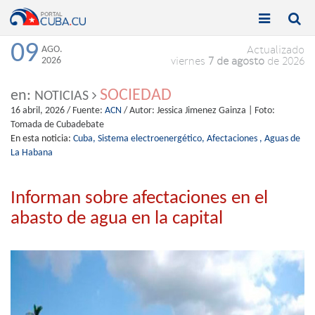


Toggle
Toggle
navigation
naviga
09
AGO.
Actualizado
2026
viernes
7 de agosto
de 2026
SOCIEDAD
en:
NOTICIAS
16 abril, 2026
/ Fuente:
ACN
/ Autor:
Jessica Jimenez Gainza | Foto:
Tomada de Cubadebate
En esta noticia:
Cuba,
Sistema electroenergético,
Afectaciones ,
Aguas de
La Habana
Informan sobre afectaciones en el
abasto de agua en la capital