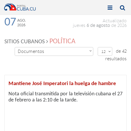


Toggle
Toggle
navigation
naviga
07
AGO.
Actualizado
2026
jueves
6 de agosto
de 2026
POLÍTICA
SITIOS CUBANOS
de 42
Documentos

12

resultados
Mantiene José Imperatori la huelga de hambre
Nota oficial transmitida por la televisión cubana el 27
de febrero a las 2:10 de la tarde.