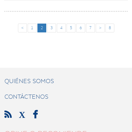
<
1
2
3
4
5
6
7
>
8
QUIÉNES SOMOS
CONTÁCTENOS

X
