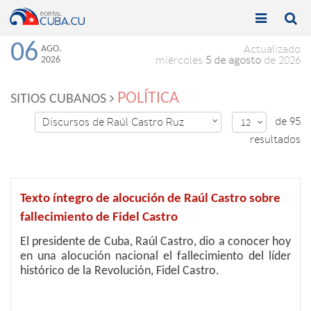


Toggle
Toggle
navigation
naviga
06
AGO.
Actualizado
2026
miércoles
5 de agosto
de 2026
POLÍTICA
SITIOS CUBANOS
de 95
Discursos de Raúl Castro Ruz

12

resultados
Texto íntegro de alocución de Raúl Castro sobre
fallecimiento de Fidel Castro
El presidente de Cuba, Raúl Castro, dio a conocer hoy
en una alocución nacional el fallecimiento del líder
histórico de la Revolución, Fidel Castro.