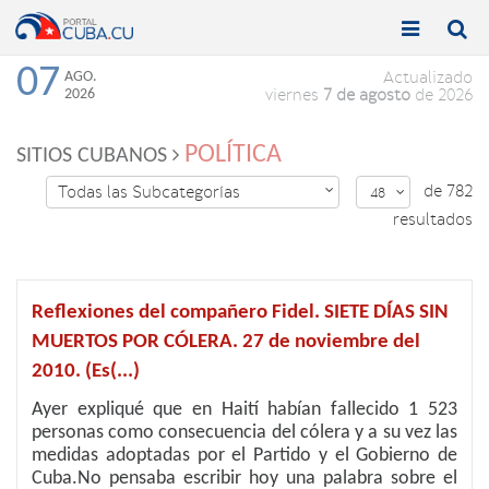


Toggle
Toggle
navigation
naviga
07
AGO.
Actualizado
2026
viernes
7 de agosto
de 2026
POLÍTICA
SITIOS CUBANOS
de 782
Todas las Subcategorías

48

resultados
Reflexiones del compañero Fidel. SIETE DÍAS SIN
MUERTOS POR CÓLERA. 27 de noviembre del
2010. (Es(...)
Ayer expliqué que en Haití habían fallecido 1 523
personas como consecuencia del cólera y a su vez las
medidas adoptadas por el Partido y el Gobierno de
Cuba.No pensaba escribir hoy una palabra sobre el