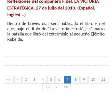
Reflexiones del compañero Fidel. LA VICTORIA
ESTRATÉGICA. 27 de julio del 2010. (Español,
Inglés(...)
Dentro de breves días será publicado el libro en el
que, bajo el título de “La victoria estratégica”, narro
la batalla que libró del exterminio al pequeño Ejército
Rebelde.
<<
<
2
3
4
5
6
7
8
9
10
11
12
>
66