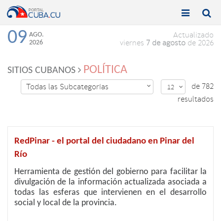


Toggle
Toggle
navigation
naviga
09
AGO.
Actualizado
2026
viernes
7 de agosto
de 2026
POLÍTICA
SITIOS CUBANOS
de 782
Todas las Subcategorías

12

resultados
RedPinar - el portal del ciudadano en Pinar del
Río
Herramienta de gestión del gobierno para facilitar la
divulgación de la información actualizada asociada a
todas las esferas que intervienen en el desarrollo
social y local de la provincia.