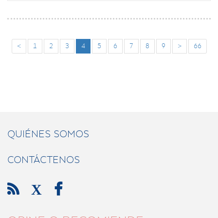
<
1
2
3
4
5
6
7
8
9
>
66
QUIÉNES SOMOS
CONTÁCTENOS

X
