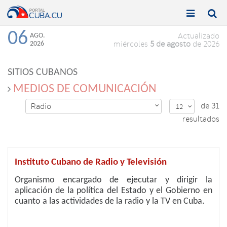


Toggle
Toggle
navigation
naviga
06
AGO.
Actualizado
2026
miércoles
5 de agosto
de 2026
SITIOS CUBANOS
MEDIOS DE COMUNICACIÓN
de 31
Radio

12

resultados
Instituto Cubano de Radio y Televisión
Organismo encargado de ejecutar y dirigir la
aplicación de la política del Estado y el Gobierno en
cuanto a las actividades de la radio y la TV en Cuba.