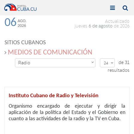


Toggle
Toggle
navigation
naviga
06
AGO.
Actualizado
2026
jueves
6 de agosto
de 2026
SITIOS CUBANOS
MEDIOS DE COMUNICACIÓN
de 31
Radio

24

resultados
Instituto Cubano de Radio y Televisión
Organismo encargado de ejecutar y dirigir la
aplicación de la política del Estado y el Gobierno en
cuanto a las actividades de la radio y la TV en Cuba.