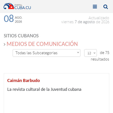


Toggle
Toggle
navigation
naviga
08
AGO.
Actualizado
2026
viernes
7 de agosto
de 2026
SITIOS CUBANOS
MEDIOS DE COMUNICACIÓN
de 75
Todas las Subcategorías

12

resultados
Caimán Barbudo
La revista cultural de la Juventud cubana