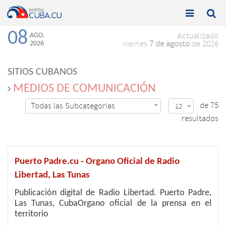


Toggle
Toggle
navigation
naviga
08
AGO.
Actualizado
2026
viernes
7 de agosto
de 2026
SITIOS CUBANOS
MEDIOS DE COMUNICACIÓN
de 75
Todas las Subcategorías

12

resultados
Puerto Padre.cu - Organo Oficial de Radio
Libertad, Las Tunas
Publicación digital de Radio Libertad. Puerto Padre,
Las Tunas, CubaOrgano oficial de la prensa en el
territorio