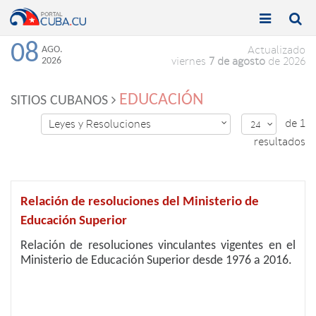


Toggle
Toggle
navigation
naviga
08
AGO.
Actualizado
2026
viernes
7 de agosto
de 2026
EDUCACIÓN
SITIOS CUBANOS
de 1
Leyes y Resoluciones

24

resultados
Relación de resoluciones del Ministerio de
Educación Superior
Relación de resoluciones vinculantes vigentes en el
Ministerio de Educación Superior desde 1976 a 2016.