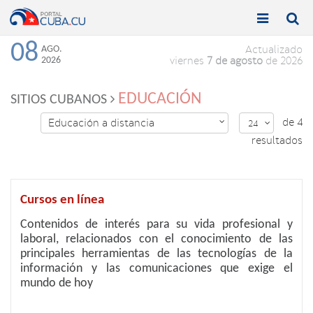


Toggle
Toggle
navigation
naviga
08
AGO.
Actualizado
2026
viernes
7 de agosto
de 2026
EDUCACIÓN
SITIOS CUBANOS
de 4
Educación a distancia

24

resultados
Cursos en línea
Contenidos de interés para su vida profesional y
laboral, relacionados con el conocimiento de las
principales herramientas de las tecnologías de la
información y las comunicaciones que exige el
mundo de hoy